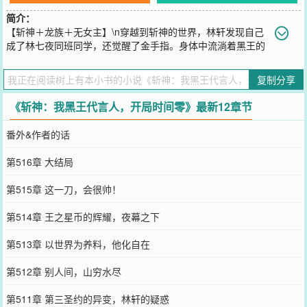
简介：
【斩神＋龙族＋无女主】\n穿越到斩神的世界，林轩发现自己
成了林七夜同班同学，还觉醒了金手指。身体中流淌着黑王的
血液，成为龙族混血种。开局觉醒言灵时间零，只要吞噬神秘就能提
升血脉，解锁各种能力。\n管你是什么境界的神秘生物，就算是神
复制分享
明，我也能吞！\n手握七宗罪，直面古神教会，血染苍穹。\n“让我加
入古神教会？你看着我手里的剑，再说一遍！”\n身具尼伯龙根，塑造
《斩神：我黑王代言人，开局时间零》最新12章节
四大君主。\n仅凭四王，就能轻易横扫大夏以外任意神系。\n成就黑
王神位，化身死亡之翼。\n至邪至恶的气息遮蔽苍穹，把邪神作为养
番外&作者的话
料。\n林七夜：“林轩，你不是神明代言人吗，你神明呢？”\n林轩：
“也是我。”“啊？”
第516章 大结局
您要是觉得《
斩神：我黑王代言人，开局时间零
》还不错的话请不要
忘记向您QQ群和微博微信里的朋友推荐哦！
第515章 这一刀，会很帅！
第514章 王之星币的辉耀，夜幕之下
第513章 以世界为养料，他化自在
第512章 别人间，山穷水尽
第511章 第三圣约的异变，林轩的疑惑