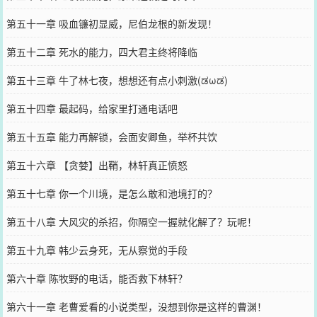
第五十一章 吸血镰初显威，尼伯龙根的新发现！
第五十二章 死水的能力，四大君主终将降临
第五十三章 牛了林七夜，想想还有点小刺激(ಡωಡ)
第五十四章 最起码，给家里打通电话吧
第五十五章 能力再解锁，会面安卿鱼，举杯共饮
第五十六章 【贪婪】出鞘，林轩真正愤怒
第五十七章 你一个川境，是怎么敢和池境打的？
第五十八章 大风灾的杀招，你隔空一握就化解了？玩呢！
第五十九章 韩少云身死，无从察觉的手段
第六十章 陈牧野的电话，能否救下林轩？
第六十一章 老曹爱看的小说类型，没想到你是这样的曹渊！