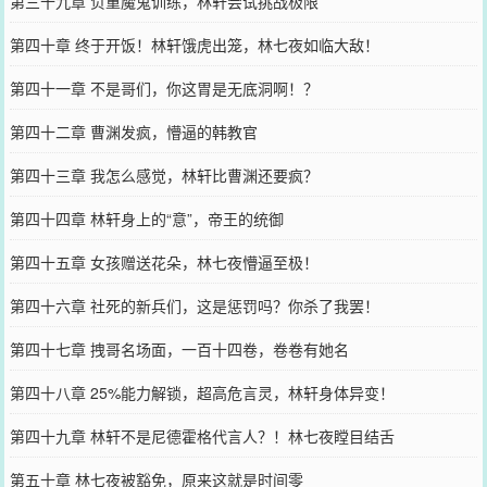
第三十九章 负重魔鬼训练，林轩尝试挑战极限
第四十章 终于开饭！林轩饿虎出笼，林七夜如临大敌！
第四十一章 不是哥们，你这胃是无底洞啊！？
第四十二章 曹渊发疯，懵逼的韩教官
第四十三章 我怎么感觉，林轩比曹渊还要疯？
第四十四章 林轩身上的“意”，帝王的统御
第四十五章 女孩赠送花朵，林七夜懵逼至极！
第四十六章 社死的新兵们，这是惩罚吗？你杀了我罢！
第四十七章 拽哥名场面，一百十四卷，卷卷有她名
第四十八章 25%能力解锁，超高危言灵，林轩身体异变！
第四十九章 林轩不是尼德霍格代言人？！林七夜瞠目结舌
第五十章 林七夜被豁免，原来这就是时间零