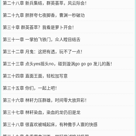
第二十八章 新兵集结，群英荟萃，风云际会！
第二十九章 胖胖夸七夜脚香，曹渊一秒破功
第三十章 群英荟萃？我看是萝卜开会！
第三十一章 一掌拍飞铁门，众人瞠目结舌
第三十二章 月鬼：这把有透，玩不了一点！
第三十三章 点头yes摇头no，碰到漩涡go go go 发儿的轰！
第三十四章 直面王面，轻松加写意
第三十五章 你们，一起上吧！
第三十六章 林轩力压群雄，时间零大放异彩！
第三十七章 林轩染血，染血的龙仍旧是龙
第三十八章 很喜欢被喊起床，有种撒手人寰的快感