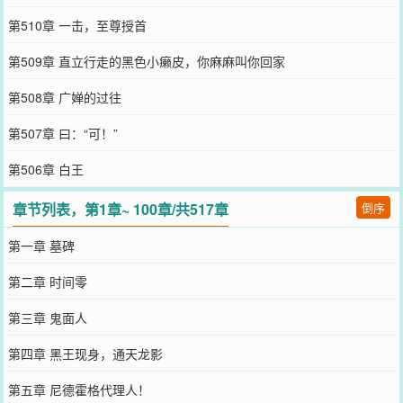
第510章 一击，至尊授首
第509章 直立行走的黑色小癞皮，你麻麻叫你回家
第508章 广婵的过往
第507章 曰：“可！”
第506章 白王
章节列表，第1章~ 100章/共517章
倒序
第一章 墓碑
第二章 时间零
第三章 鬼面人
第四章 黑王现身，通天龙影
第五章 尼德霍格代理人！