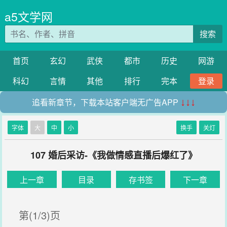
a5文学网
搜索
首页
玄幻
武侠
都市
历史
网游
科幻
言情
其他
排行
完本
登录
追看新章节，下载本站客户端无广告APP
↓↓↓
字体
大
中
小
换手
关灯
107 婚后采访-《我做情感直播后爆红了》
上一章
目录
存书签
下一章
第(1/3)页