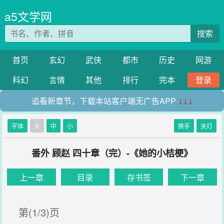
a5文学网
搜索
首页
玄幻
武侠
都市
历史
网游
科幻
言情
其他
排行
完本
登录
追看新章节，下载本站客户端无广告APP
↓↓↓
字体
大
中
小
换手
关灯
番外 顾赵 四十章（完）-《她的小桔梗》
上一章
目录
存书签
下一章
第(1/3)页