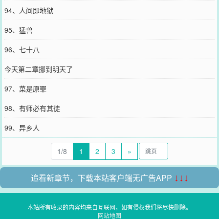
94、人间即地狱
95、猛兽
96、七十八
今天第二章挪到明天了
97、菜是原罪
98、有师必有其徒
99、异乡人
1/8
1
2
3
»
追看新章节，下载本站客户端无广告APP
↓↓↓
本站所有收录的内容均来自互联网，如有侵权我们将尽快删除。
网站地图