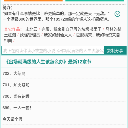
简介：
“如果有什么事情是比上班更简单的，那一定就是天下无敌。”
一个满级600的世界里，那个185728级的年轻人这样感叹道。
您要是觉得《
出场就满级的人生该怎么办
》还不错的话请不要忘记向
其它作品：
宋北云
/
完蛋，我来到自己写的垃圾书里了
/
马林的黏
您QQ群和微博微信里的朋友推荐哦！
土狂潮
/
妖怪管理员
/
我家的剑仙大人
/
巨舰横宋：我的物资来自
祖国
/
复制分享
《出场就满级的人生该怎么办》最新12章节
702、大结局
701、炉火噼啪
700、闻有花香
699、一人一套！
今天请个假