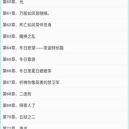
第60章、光
第61章、万般如风皆随缘。
第62章、死亡如风常伴吾身
第63章、魔神之乱
第64章、冬日愿望——圣诞特别篇
第65章、冬日春游
第66章、冬日里夏日嬷嬷茶
第67章、祈祷你像英勇的禁卫军
第68章、二连败
第69章、得罪人了
第70章、五狱之二
第71章、蛊龙