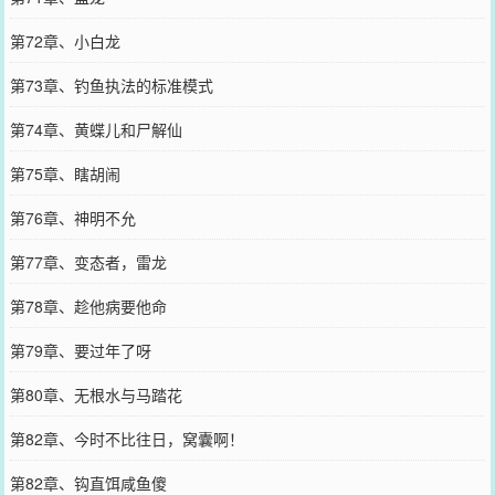
第72章、小白龙
第73章、钓鱼执法的标准模式
第74章、黄蝶儿和尸解仙
第75章、瞎胡闹
第76章、神明不允
第77章、变态者，雷龙
第78章、趁他病要他命
第79章、要过年了呀
第80章、无根水与马踏花
第82章、今时不比往日，窝囊啊！
第82章、钩直饵咸鱼傻