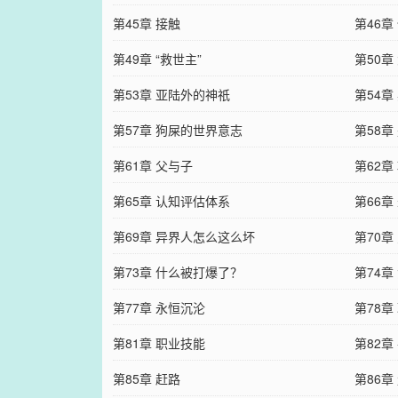
第45章 接触
第46章
第49章 “救世主”
第50章
第53章 亚陆外的神祇
第54章
第57章 狗屎的世界意志
第58章
第61章 父与子
第62章
第65章 认知评估体系
第66章
第69章 异界人怎么这么坏
第70
第73章 什么被打爆了？
第74章
第77章 永恒沉沦
第78章
第81章 职业技能
第82章
第85章 赶路
第86章