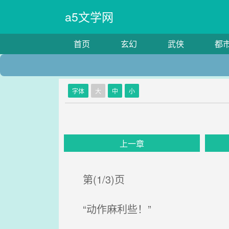
a5文学网
首页
玄幻
武侠
都
字体
大
中
小
上一章
第(1/3)页
“动作麻利些！”