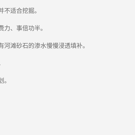
并不适合挖掘。
费力、事倍功半。
有河滩砂石的渗水慢慢浸透填补。
。
划。