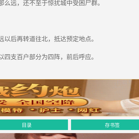
那么远，还不至于惊扰城中受困尸群。
远以后再转道往北，抵达预定地点。
以四支百户部分为四阵，前后呼应。
目录
存书签