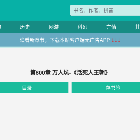
市
历史
网游
科幻
言情
其
追看新章节，下载本站客户端无广告APP
↓↓↓
第800章 万人坑-《活死人王朝》
目录
存书签