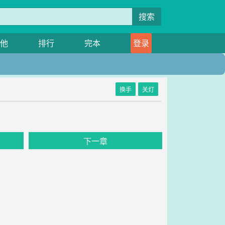
搜索
他
排行
完本
登录
换手
关灯
下一章