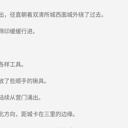
出，径直朝着双清所城西面城外绕了过去。
蹄印缓缓行进。
各样工具。
放了些顺手的锹具。
陆续从营门涌出。
北方向，距城卡在三里的边缘。