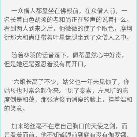
一众僧人都盘坐在佛殿前，在众僧人前，一
名长着白色胡须的老和尚正在轻声的说着什么。
看到两人到来之后，他微微的使了个眼色，摩坷
衍那大和尚便带着叶星盘腿坐到了众僧人之中。
随着林羽的话音落下，佩蒂虽然心中好奇，
但是她还是强忍着没有再开口。
“六娘长高了不少，姑父也一年未见你了，你
姑母也时常念起你来。”见了秦素，左思旷的态
度倒是和蔼，那张清俊而消瘦的脸上，挂着温和
的笑意。
加来略丝毫不在意自己胸口的天使之剑，而
是看着面前。他不知道眼前到底有没有伽罗娜，