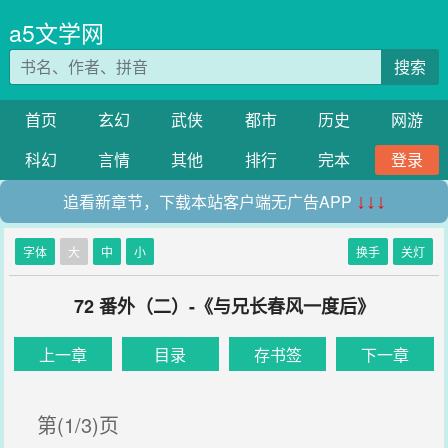
a5文学网
搜索
首页
玄幻
武侠
都市
历史
网游
科幻
言情
其他
排行
完本
登录
追看新章节，下载本站客户端无广告APP
↓↓↓
字体
大
中
小
换手
关灯
72 番外（二）-《与兄长春风一度后》
上一章
目录
存书签
下一章
第(1/3)页