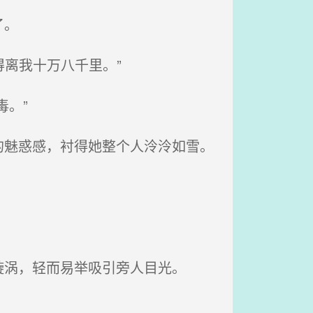
了。
离我十万八千里。”
。”
魅惑感，衬得她整个人泠泠如雪。
涡，轻而易举吸引旁人目光。