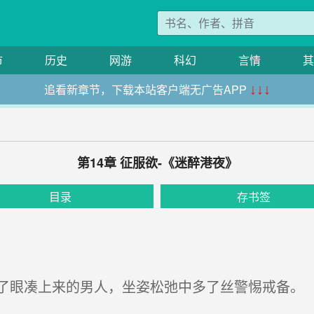
市
历史
网游
科幻
言情
其
追看新章节，下载本站客户端无广告APP
↓↓↓
第14章 征服欲-《迷醉港夜》
目录
存书签
眼凑上来的男人，坐姿松弛中多了丝警惕戒备。