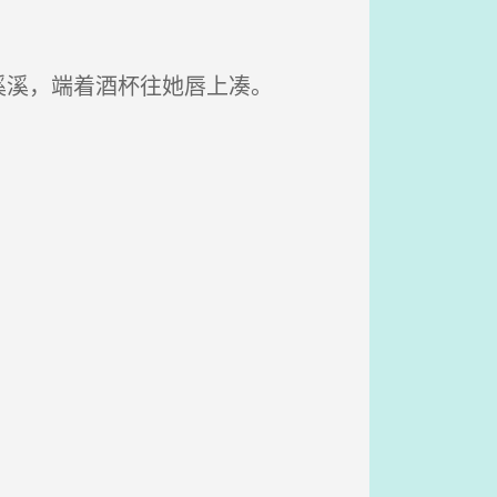
溪，端着酒杯往她唇上凑。
。