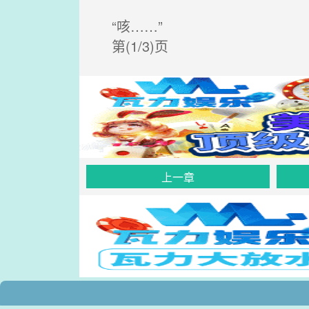
“咳……”
第(1/3)页
上一章
.
.