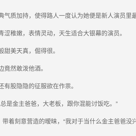
气质加持，使得路人一度认为她便是新人演员里
涩稚嫩，表情灵动，天生适合大银幕的演员。
般甜美天真，倔得很。
边竟然敢泼他酒。
还有股隐隐的征服欲在作祟。
总是金主爸爸，大老板，跟你混能讨饭吃。”
，带着刻意营造的暧昧，“我对于当什么金主爸爸没