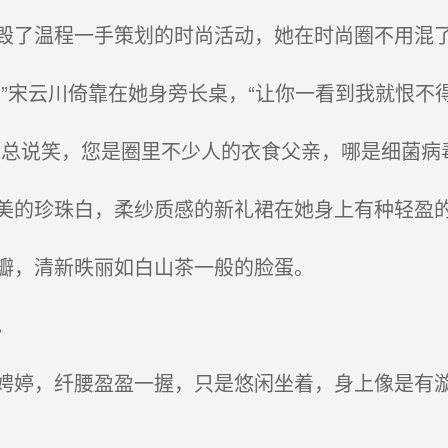
了温程一手策划的时尚活动，她在时尚圈不用混
”宋云川倚靠在她身旁长桌，“让你一看到我就恨不得
总说笑，您是圈里不少人的衣食父亲，哪是细菌病毒
的珍珠白，柔纱质感的新礼裙在她身上有种轻盈的
瓣，清新昳丽如白山茶一般的脸蛋。
。
婷，纤腰盈盈一握，只是悠闲坐着，身上像是有漩