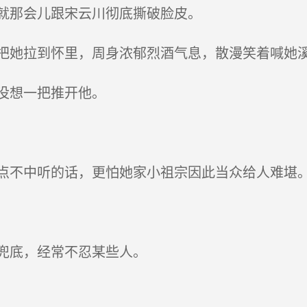
就那会儿跟宋云川彻底撕破脸皮。
她拉到怀里，周身浓郁烈酒气息，散漫笑着喊她溪
没想一把推开他。
不中听的话，更怕她家小祖宗因此当众给人难堪
兜底，经常不忍某些人。