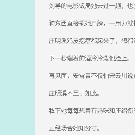
刘导的电影饭局她去过一趟，也
狗东西直接揽她肩膀，一用力就把
庄明溪鸡皮疙瘩都起来了，想都
下一秒端着的酒冷冷泼他脸上。
再见面，安雪青不仅怕宋云川说点
庄明溪不至于如此。
私下她每每想着有妈咪和庄绍衡
正经场合她知分寸。