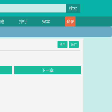
搜索
他
排行
完本
登录
换手
关灯
下一章