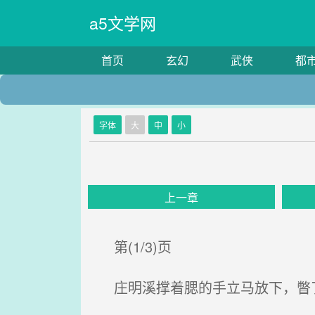
a5文学网
首页
玄幻
武侠
都
字体
大
中
小
上一章
第(1/3)页
庄明溪撑着腮的手立马放下，瞥了