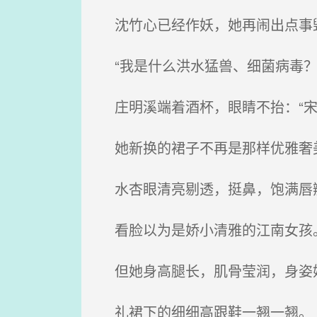
沈竹心已经作妖，她再闹出点事毁
“我是什么洪水猛兽、细菌病毒？
庄明溪端着酒杯，眼睛不抬：“宋
她新换的裙子不再是那样优雅奢美
水杏眼清亮剔透，挺鼻，饱满唇
看脸以为是娇小清雅的江南女孩
但她身高腿长，肌骨莹润，身姿娉
礼裙下的细细高跟鞋一翘一翘。