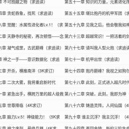
章 不可觊觎之物（求追读）
读）
第五十一章 知识的力量，元素进化
四章 贪蛇吞象，找死（求追读）
追读）
第五十五章 堪比抱丹的机甲军团（
八章 觉醒：水属性进化者Lv.1！（求
第五十九章 见我之后，他会敬我如
二章 天静寺的秘密，再次顿悟——念
读）
第六十三章 超越常识！一把活着的
求追读）
六章 凝气成罡，古武巅峰（求追读）
追读）
第六十七章 请叫我人型火炮（求追
章 神之一手——意识数据化（求追
第七十一章 机甲出世（求追读）
三章 开杀，横推南洋（3K求订）
第七十四章 抱丹巅峰？我视之如狗尔
七章 二次大雾，我将重启新时代
求订）
第七十八章 此刻，正式进入超凡时代
求追读）
一章 紧急出手，横跨万里的超人级救
求订求票）
第八十二章 突破，此刻，我即为神（
K求订）
五章 世尊降临（4K求订）
订）
第八十六章 铸造灵阵，人间仙国（4
章 脑力Lv.5！神级能力！（5K求
订）
第九十章 谁主沉浮？我主沉浮！（4
三章 神之序列，最终兵器（4K求
订）
第九十四章 再回金陵，新的三阶生