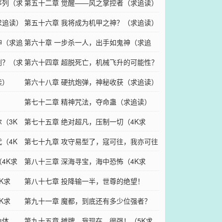
序列（求
第五十二章 觉醒——风之掌控者（求追读）
求追读）
第五十六章 我将成为机甲之神？（求追读）
神（求追
第六十章 一步杀一人，出手如鬼神（求追
剑？（求
读）
第六十四章 超脱死亡，机械飞升的可能性？
读）
（求追读）
第六十八章 硬抗炮弹，神秘收获（求追读）
第七十二章 精神咒法，夺命蛊（求追读）
（3K
第七十五章 绝对超凡，压制一切（4K求
（4K
订）
第七十九章 攻守易型了，寇可往，我亦可往
4K求
（4K求订）
第八十三章 深海寻宝，海中恐怖（4K求
K求
订）
第八十七章 投降输一半，世尊的绝望！
K求
（4K求订）
第九十一章 魔都，到底还有多少位强者？
命体
（4K求订）
第九十五章 摊牌，我现在，很强！（5K求