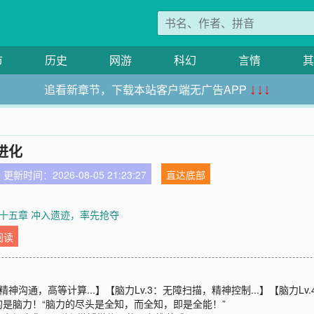
市
历史
网游
科幻
言情
其
追看新章节，下载本站客户端无广告APP
↓↓↓
进化
更新时间：2026-08-05 21:23:27
直达底部
十五章 冲入遗迹，率先抢夺
阅读
：精神沟通，高等计算...】【脑力Lv.3：无障扫描，精神控制...】【脑力Lv
是脑力！“脑力的尽头是全知，而全知，即是全能！”