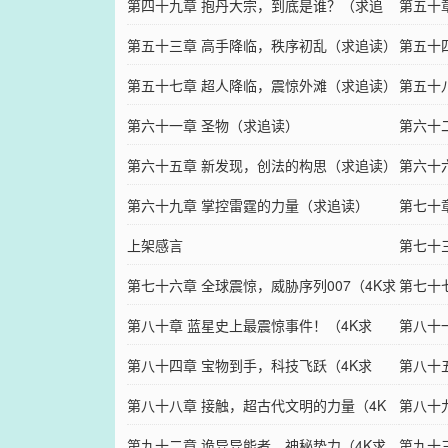
第四十九章 抱丹大宗，到底是谁？（求追
第五十
读）
第五十三章 高手降临，秩序初乱（求追读）
第五十
第五十七章 超人降临，震惊外滩（求追读）
第五十
第六十一章 圣物（求追读）
追读）
第六十
第六十五章 新发现，创法的构思（求追读）
力场（
第六十
第六十九章 掌控雷霆的力量（求追读）
第七十
上架感言
读）
第七十
第七十六章 全球震惊，威胁序列007（4K求
第七十
追读）
第八十章 蓝星史上最震惊事件！（4K求
（4K
第八十
订）
第八十四章 宝物到手，科技飞跃（4K求
援（4
第八十
订）
第八十八章 接触，超古代文明的力量（4K
第八十九
求订）
第九十二章 诡异异能者，神秘势力（4K求
订）
第九十