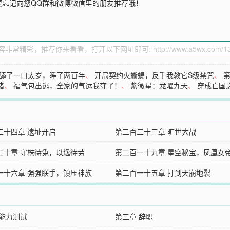
要忘记向您QQ群和微博微信里的朋友推荐哦！
舔了一口太岁，睡了两百年
、
开局契约火蜥蜴，反手我教它S级禁咒
、
第
猪
、
福气包出逃，全家的气运我夺了！
、
紫微星：龙曜九天
、
穿成亡国
二十四章 遗址开启
第二百二十三章 旷世大战
二十章 守株待兔，以逸待劳
第二百一十九章 星空秘宝，凤凰女
一十六章 强强联手，镇压神族
第二百一十五章 打到天崩地裂
 能力测试
第三章 辞职