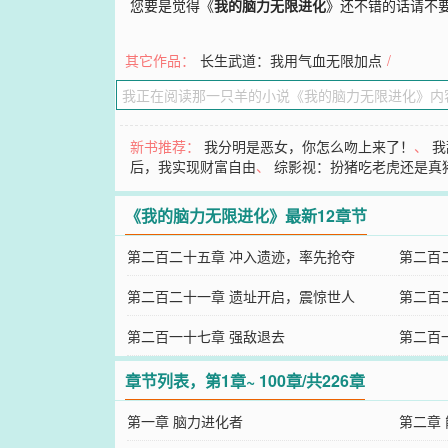
您要是觉得《
我的脑力无限进化
》还不错的话请不
其它作品：
长生武道：我用气血无限加点
/
新书推荐：
我分明是恶女，你怎么吻上来了！
、
我
后，我实现财富自由
、
综影视：扮猪吃老虎还是真
《我的脑力无限进化》最新12章节
第二百二十五章 冲入遗迹，率先抢夺
第二百
第二百二十一章 遗址开启，震惊世人
第二百
第二百一十七章 强敌退去
第二百
章节列表，第1章~ 100章/共226章
第一章 脑力进化者
第二章