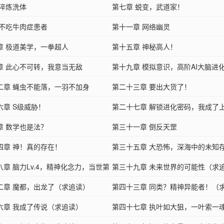
 淬炼洗体
第七章 蜕变，武道家！
 不吃牛肉症患者
第十一章 网络幽灵
章 极道美学，一拳超人
第十五章 神秘高人！
章 此心不可转，我意当无敌
第十九章 模拟意识，高阶AI大脑进
二章 蝇虫不能落，一羽不加身
第二十三章 要出大货了！
六章 S级威胁！
第二十七章 解锁进化密码，我成了
章 数学也是法？
第三十一章 倒反天罡
四章 神！真的存在！
第三十五章 大恐怖，深海中的未知
八章 脑力Lv.4，精神化念力，当世第
第三十九章 未来世界的可能性（求
（求追读）
二章 魔都，出龙了（求追读）
第四十三章 同类？精神异能者！（
六章 我成了传说（求追读）
第四十七章 执叶如大狙，一叶索一