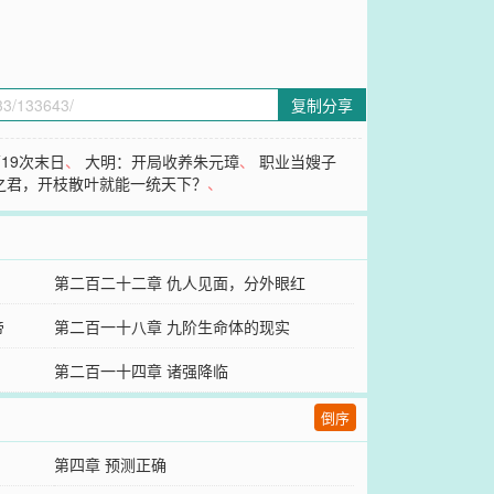
复制分享
19次末日
、
大明：开局收养朱元璋
、
职业当嫂子
之君，开枝散叶就能一统天下？
、
第二百二十二章 仇人见面，分外眼红
帝
第二百一十八章 九阶生命体的现实
第二百一十四章 诸强降临
倒序
第四章 预测正确