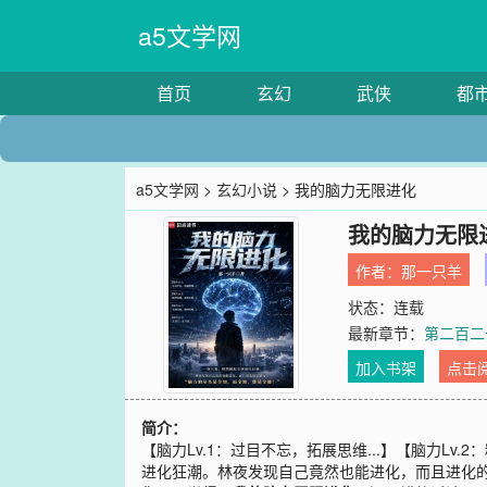
a5文学网
首页
玄幻
武侠
都
a5文学网
>
玄幻小说
> 我的脑力无限进化
我的脑力无限
作者：
那一只羊
状态：连载
最新章节：
第二百二
加入书架
点击
简介：
【脑力Lv.1：过目不忘，拓展思维...】【脑力Lv.2
进化狂潮。林夜发现自己竟然也能进化，而且进化的