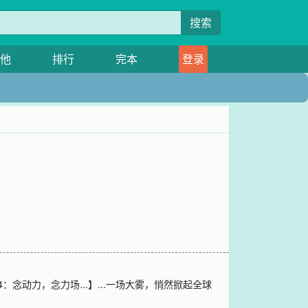
搜索
他
排行
完本
登录
.4：念动力，念力场...】...一场大雾，悄然掀起全球