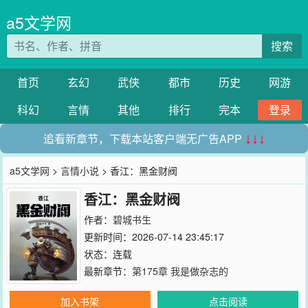
a5文学网
搜索
首页
玄幻
武侠
都市
历史
网游
科幻
言情
其他
排行
完本
登录
追看新章节，下载本站客户端无广告APP
↓↓↓
a5文学网
>
言情小说
> 香江：黑金财阀
香江：黑金财阀
作者：
碧城书生
更新时间：2026-07-14 23:45:17
状态：连载
最新章节：
第175章 我是做杂志的
加入书架
点击阅读