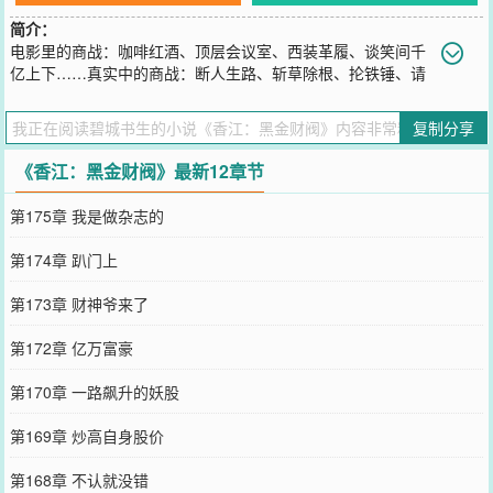
简介：
电影里的商战：咖啡红酒、顶层会议室、西装革履、谈笑间千
亿上下……真实中的商战：断人生路、斩草除根、抡铁锤、请
对手坐土飞机……我叫陈非，从1979年闯荡香江起，商战就不玩虚。
从港岛到英伦，从亚洲到北美，成就我的黑金帝国。
复制分享
您要是觉得《
香江：黑金财阀
》还不错的话请不要忘记向您QQ群和微
博微信里的朋友推荐哦！
《香江：黑金财阀》最新12章节
第175章 我是做杂志的
第174章 趴门上
第173章 财神爷来了
第172章 亿万富豪
第170章 一路飙升的妖股
第169章 炒高自身股价
第168章 不认就没错