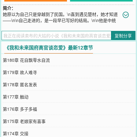
简介：
她原以为自己只是穿越到了民国。\n直到遇见楚材，她才知道
——\n\n自己走进的，是一段早已写好的结局。\n\n他是中统
背后的老板，是权力的刀，是时代的影子。\n在原本的命运里，他殉
道而死。\n\n可这一世，她偏要让他活下来。\n\n从美国求学，到南京
复制分享
沉浮；\n从抗战烽火，到海峡两岸。\n\n他们在时代洪流中相爱、对
抗、改变彼此。\n\n而当一切尘埃落定——\n那个曾经冷血的男人，却
《我和未来国府高官谈恋爱》最新12章节
成为最执着的“归来者”。\n\n这是他们的故事。\n也是一个人，如何在
乱世中被爱改变的故事。
第180章 花自飘零水自流
您要是觉得《
我和未来国府高官谈恋爱
》还不错的话请不要忘记向您
QQ群和微博微信里的朋友推荐哦！
第179章 故人难寻
第178章 匿名发表
第177章 触动
第176章 多子多福
第175章 老娘家有喜事
第174章 交接