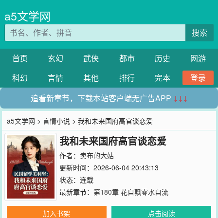
a5文学网
搜索
首页
玄幻
武侠
都市
历史
网游
科幻
言情
其他
排行
完本
登录
追看新章节，下载本站客户端无广告APP
↓↓↓
a5文学网
>
言情小说
> 我和未来国府高官谈恋爱
我和未来国府高官谈恋爱
作者：
卖布的大姑
更新时间：2026-06-04 20:43:13
状态：连载
最新章节：
第180章 花自飘零水自流
加入书架
点击阅读