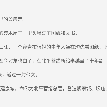
己的公房走。
的砖木屋子，里头堆满了图纸和文书。
旺，一个穿青布棉袍的中年人坐在炉边看图纸，听
今鬓角也白了，在北平营缮所给李越当了十年副
来，递过一封公文。
建京城，命你为北平营缮总管，督造紫禁城、坛庙