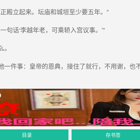
正殿立起来。坛庙和城垣至少要五年。”
句话‘李越年老，可乘轿入宫议事。’”
么。
一件事：皇帝的恩典，接住了就行，不用谢，也
目录
存书签