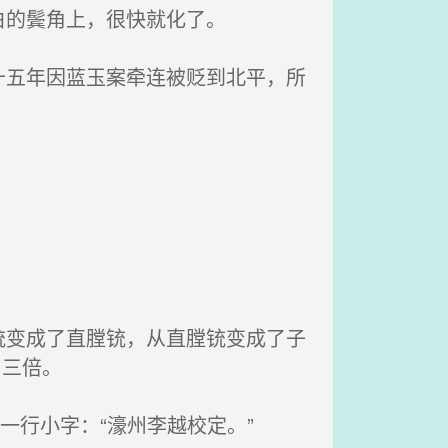
白的鬓角上，很快就化了。
五年因蓝玉案牵连被贬到北平，所
变成了直膛铳，从直膛铳变成了子
了三倍。
一行小字：“濠州李越校定。”