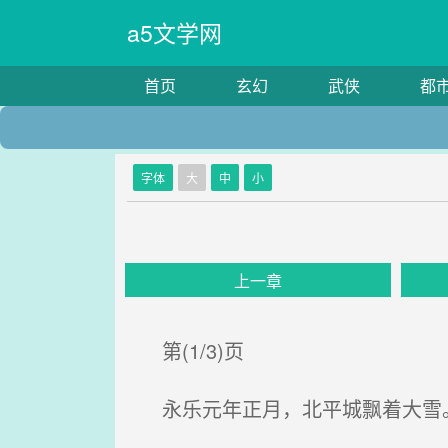
a5文学网
首页
玄幻
武侠
都
字体
大
中
小
上一章
第(1/3)页
永乐元年正月，北平城飘着大雪