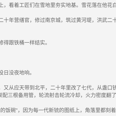
，看着工匠们在雪地里夯实地基。雪花落在他花
十年营缮官，修过南京城，筑过黄河堤，洪武二十
修得跟铁桶一样结实。
没日没夜地响。
又从应天带到北平，二十年里改了七代，从盏口铳
架配三根备用管，轮流射击轮流冷却，火力密度翻
的饭碗”，因为每一代新铳的图纸上，角落里都刻着