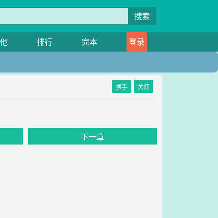
搜索
他
排行
完本
登录
换手
关灯
下一章