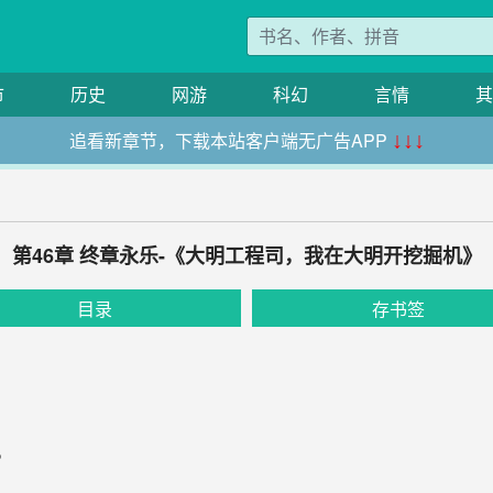
市
历史
网游
科幻
言情
其
追看新章节，下载本站客户端无广告APP
↓↓↓
第46章 终章永乐-《大明工程司，我在大明开挖掘机》
目录
存书签
。