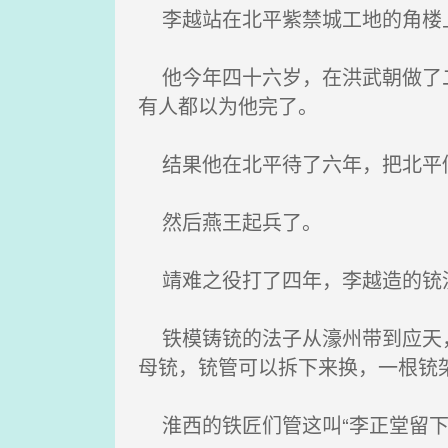
李越站在北平紫禁城工地的角楼上
他今年四十六岁，在洪武朝做了二
有人都以为他完了。
结果他在北平待了六年，把北平
然后燕王起兵了。
靖难之役打了四年，李越造的铳
铁模铸铳的法子从濠州带到应天，
母铳，铳管可以拆下来换，一根铳
淮西的铁匠们管这叫“李正堂留下