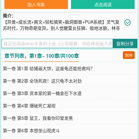
加入书架
点击阅读
简介：
【异兽+成长流+爽文+轻松搞笑+脑洞御兽+PUA系统】灵气复
苏时代，万物奇葩变异。别人觉醒雷炎狂狮、极地冰狼，林非
凡却只分配到一只抑郁症的绿毛龟，惨遭退学警告。千钧一发之际，
“兽语话疗系统”激活！打不过？没关系！林非凡当场化身传销头子：
复制分享
“小王八，看到那只三头地狱犬了吗？只要你敢咬，明天的王座就是你
的！听懂掌声！”隔天，校园御兽大赛上，绿毛龟一口咬碎了校花的三
章节列表，第1章~ 100章/共100章
倒序
阶狂化巨熊，全场死寂。紧接着，流浪的哈士奇被忽悠成了吞月天
狼，下水道的老鼠被PUA成了暗影刺客……眼看他的“奇葩打工兽”团
第一卷 第1章 给猪画大饼，这废龟还能抢救吗？
队越来越庞大，连隔壁禁区里的灭世级深渊骨龙都开始怀疑龙生……
林非凡叹了口气：下一个，该去忽悠哪个神明了呢？
第一卷 第2章 全场死寂！这只龟不太对劲
您要是觉得《
让你御兽，你给神宠画大饼？
》还不错的话请不要忘记
向您QQ群和微博微信里的朋友推荐哦！
第一卷 第3章 资本家的第一桶金在下水道
第一卷 第4章 爆破死亡凝视
第一卷 第5章 鼠王，我看你印堂发黑
第一卷 第6章 本想坐山观虎斗