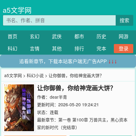
a5文学网
搜索
首页
玄幻
武侠
都市
历史
网游
科幻
言情
其他
排行
完本
登录
追看新章节，下载本站客户端无广告APP
↓↓↓
a5文学网
>
科幻小说
> 让你御兽，你给神宠画大饼？
让你御兽，你给神宠画大饼？
作者：
dear半青
更新时间：2026-05-20 19:24:21
状态：连载
最新章节：
第一卷 第100章 万兽共主，黑心资本
家的新时代（完结章）