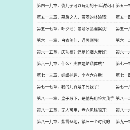
第四十九章，傻儿子可以玩阴的干嘛沾染因
第五十
果
第五十三章，幕后之人，蒙圈的林婉晴！
第五十
第五十七章，叶夕瑶：帝阶冰晶涅槃诀！
第五十
第六十一章，白衣剑仙，遇强则强！
第六十
第六十五章，庆功宴？还是如烟大帝好！
第六十
第六十九章，什么？夫君是炉鼎体质？
了？
第七十
第七十三章，螳螂捕蝉，李老六在后！
第七十
第七十七章，我的儿真是孝死我了！
你！
第七十
第八十一章，皇子殿下，是他先用脸大我手
吧！
第八十
的
第八十五章，无人可用，老六见钱眼开！
第八十
第八十九章，紫霄圣地，镇压一个时代的
第九十