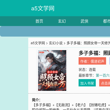
a5文学网
首页
玄幻
武侠
都
a5文学网
>
玄幻小说
> 多子多福：照顾女帝一天修
多子多福：照
作者：
儒道初声
状态：连载
最新章节：
第一百六
加入书架
点击
简介：
【多子多福】+【无敌流】+【老六】【扮猪吃虎】
腔中闻到一股幽香，一名仙女从天而降。“这是中淫