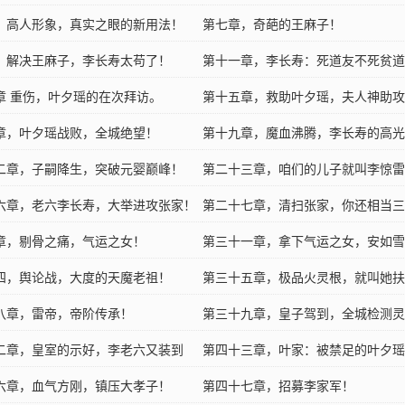
，高人形象，真实之眼的新用法！
第七章，奇葩的王麻子！
，解决王麻子，李长寿太苟了！
第十一章，李长寿：死道友不死贫道
章 重伤，叶夕瑶的在次拜访。
第十五章，救助叶夕瑶，夫人神助攻
章，叶夕瑶战败，全城绝望！
第十九章，魔血沸腾，李长寿的高光
二章，子嗣降生，突破元婴巅峰！
第二十三章，咱们的儿子就叫李惊雷
六章，老六李长寿，大举进攻张家！
第二十七章，清扫张家，你还相当三
章，剔骨之痛，气运之女！
第三十一章，拿下气运之女，安如雪
四，舆论战，大度的天魔老祖！
第三十五章，极品火灵根，就叫她扶
八章，雷帝，帝阶传承！
第三十九章，皇子驾到，全城检测灵
二章，皇室的示好，李老六又装到
第四十三章，叶家：被禁足的叶夕瑶
六章，血气方刚，镇压大孝子！
第四十七章，招募李家军！