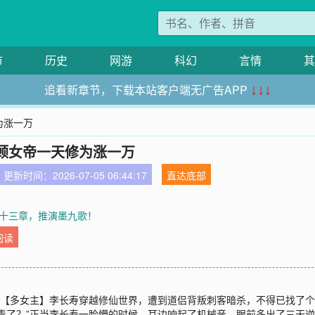
市
历史
网游
科幻
言情
其
追看新章节，下载本站客户端无广告APP
↓↓↓
为涨一万
顾女帝一天修为涨一万
更新时间：2026-07-05 06:44:17
直达底部
十三章，推演墨九歌！
阅读
+【多女主】李长寿穿越修仙世界，遭到道侣背叛刺客暗杀，不得已找了
毒了？”正当李长寿一脸懵的时候，耳边响起了机械音，眼前多出了三天