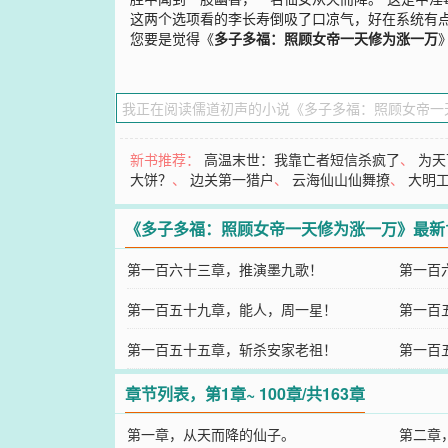
这两个选项看的李长寿倒吸了口凉气，好在系统有
您要是觉得《
多子多福：照顾女帝一天修为涨一万
新书推荐：
高温末世：我靠亡者短信杀疯了
、
为天
大饼？
、
边关第一猎户
、
云海仙山仙舞撩
、
大明
《多子多福：照顾女帝一天修为涨一万》最新
第一百六十三章，推演墨九歌！
第一百
第一百五十九章，能人，周一星！
第一百
第一百五十五章，斩杀安家老祖！
第一百
章节列表，第1章~ 100章/共163章
第一章，从天而降的仙子。
第二章