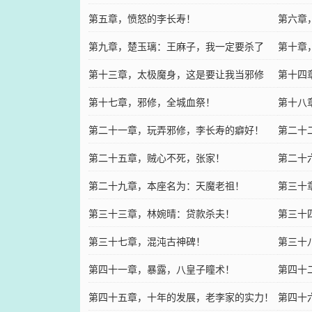
第五章，愤怒的李长寿！
第六章
第九章，楚玉璃：王麻子，我一定要杀了
第十章
你！
第十三章，太极魔身，这是要让我当邪修
第十四
啊！
第十七章，邪修，全城血祭！
第十八
第二十一章，玩弄邪修，李长寿的癖好！
第二十
第二十五章，贼心不死，张家！
第二十
第二十九章，本座名为：天魔老祖！
第三十
第三十三章，林婉晴：贷款杀夫！
第三十
第三十七章，混沌古神碑！
第三十
第四十一章，暴露，八皇子瞳术！
第四十
第四十五章，十年的发展，老李家的实力！
了！
第四十