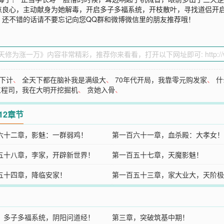
点良心，主动献身为她解毒，开启多子多福系统，开枝散叶，寻找道侣开
》还不错的话请不要忘记向您QQ群和微博微信里的朋友推荐哦！
下计
、
全天下都在脑补我是满级大
、
70年代开局，我靠零元购发家
、
什
工程司，我在大明开挖掘机
、
贪她入骨
、
12章节
六十二章，影魅：一群弱鸡！
第一百六十一章，血杀殿：大孝女！
五十八章，李家，开辟新世界！
第一百五十七章，天魔影魅！
五十四章，降临安家！
第一百五十三章，家大业大，天阶极
器！
，多子多福系统，阴阳问道经！
第三章，突破筑基中期！