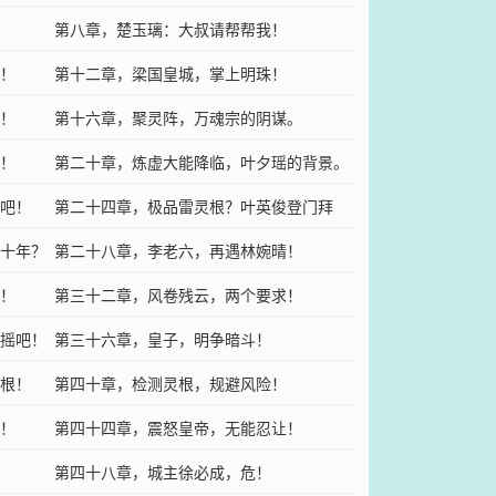
第八章，楚玉璃：大叔请帮帮我！
！
第十二章，梁国皇城，掌上明珠！
！
第十六章，聚灵阵，万魂宗的阴谋。
！
第二十章，炼虚大能降临，叶夕瑶的背景。
吧！
第二十四章，极品雷灵根？叶英俊登门拜
十年？
访！
第二十八章，李老六，再遇林婉晴！
！
第三十二章，风卷残云，两个要求！
摇吧！
第三十六章，皇子，明争暗斗！
根！
第四十章，检测灵根，规避风险！
！
第四十四章，震怒皇帝，无能忍让！
第四十八章，城主徐必成，危！