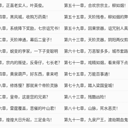
章，正直老实人，叶英俊。
第五十一章，合欢宗宗主，柳如烟！
四章，黑风城，收购万药斋！
第五十五章，天阶残卷，柳如烟的弊
八章，系统降下奖励，七宗诅咒书！
第五十九章，因果禁器，诅咒别人真
二章，天阶神通，幕后二皇子！
用！
第六十三章，天阶灵器，阴阳两仪剪
六章，蜕变的李家，一下子变聪明
第六十七章，万恶智多多，城市套路
章，宗内的叛徒，反骨仔，七长老？
第七十一章，戏精如烟，看来得下点
四章，黄泉葫芦，好东西，拿来吧
了！
第七十五章，万能百事通！
八章，修炼慢？那就来个帝阶灵脉
第七十九章，踏入梁国皇城！
二章，皇帝，这是您的兄弟？
第八十三章，残酷凶险！
六章，雷霆覆盖，悲催的叶山君！
第八十七章，山脉，死水恶灵！
章，煌煌大日升起，三足金乌！
第九十一章，九泉尸王，渡劫期血鬼