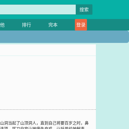
搜索
他
排行
完本
登录
个山洞当起了山顶洞人，直到自己将要百岁之时，鼻
逆选项，挥刀自宫让她痛失良鸡、让妖兽给她解毒、