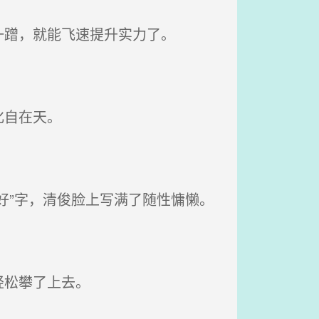
蹭，就能飞速提升实力了。
化自在天。
好”字，清俊脸上写满了随性慵懒。
轻松攀了上去。