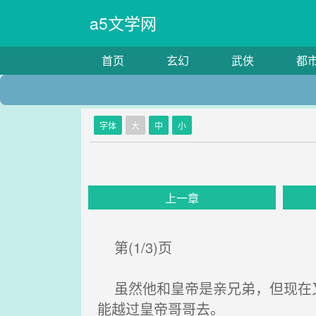
a5文学网
首页
玄幻
武侠
都
字体
大
中
小
上一章
第(1/3)页
虽然他和皇帝是亲兄弟，但现在又
能越过皇帝哥哥去。