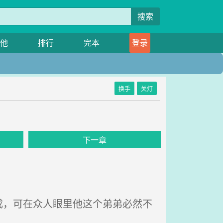
搜索
他
排行
完本
登录
换手
关灯
下一章
，可在众人眼里他这个弟弟必然不