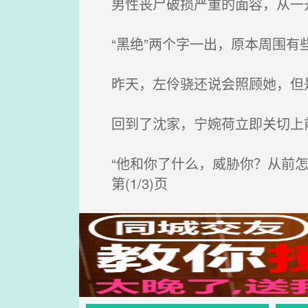
男性丧尸破损严重的面容，从一
“黑绝”两个字一出，原本周围有
昨天，左伶骁还说会照顾她，但是
回到了沈家，宁婉荷立即关切上
“他和你了什么，威胁你？从前怎
第(1/3)页