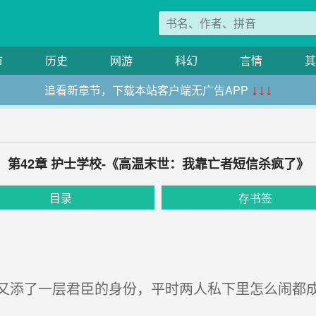
市
历史
网游
科幻
言情
其
追看新章节，下载本站客户端无广告APP
↓↓↓
第42章 护士学校-《高温末世：我靠亡者短信杀疯了》
目录
存书签
添了一层君臣的身份，平时两人私下里怎么闹都成