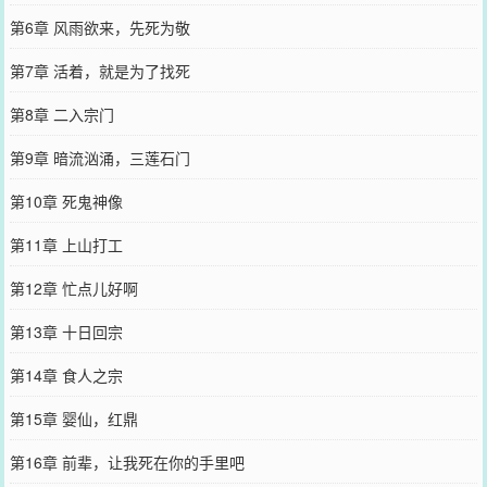
第6章 风雨欲来，先死为敬
第7章 活着，就是为了找死
第8章 二入宗门
第9章 暗流汹涌，三莲石门
第10章 死鬼神像
第11章 上山打工
第12章 忙点儿好啊
第13章 十日回宗
第14章 食人之宗
第15章 婴仙，红鼎
第16章 前辈，让我死在你的手里吧