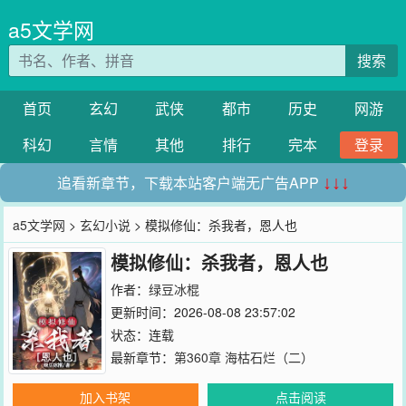
a5文学网
搜索
首页
玄幻
武侠
都市
历史
网游
科幻
言情
其他
排行
完本
登录
追看新章节，下载本站客户端无广告APP
↓↓↓
a5文学网
>
玄幻小说
> 模拟修仙：杀我者，恩人也
模拟修仙：杀我者，恩人也
作者：
绿豆冰棍
更新时间：2026-08-08 23:57:02
状态：连载
最新章节：
第360章 海枯石烂（二）
加入书架
点击阅读