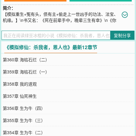
简介：
【模拟重生+冤有头，债有主+偷走上一世凶手的功法、法宝、
机缘。】\n书又名：《死在前辈手中，晚辈三生有幸》\n《你
用什么杀的我，拿来吧。》\n“有仙人说，人有两个最大的贪念，一个
是长生不死，另一个是重活一世。”\n王易问：“有没有什么办法，能让
复制分享
两个贪念一起满足？”\n仙人说：“有的，有的。”\n仙人让他照照镜
子，里面什么都有。
《模拟修仙：杀我者，恩人也》最新12章节
您要是觉得《
模拟修仙：杀我者，恩人也
》还不错的话请不要忘记向
您QQ群和微博微信里的朋友推荐哦！
第360章 海枯石烂（二）
第359章 海枯石烂（一）
第358章 我的道观
第357章 仙死神生
第356章 生为牛（四）
第355章 生为牛（三）
第354章 生为牛（二）