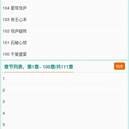
数：259206字收藏总数：1更新时间：2013-08-31TXT下载加入书架
104 晏驾穹庐
投票推荐开始阅读最新更新章节养龙45风满西楼网友上传时间：
2013-08-3115:25:59胤禩这几晚一直没能合眼,接到旨意也不知是福是
103 帝王心术
祸。隔壁的人他是不想再去请了,总不能有福是避着,有难了才记得,就
当个普通寻常兄弟就好。可惜如今却是没个商量的人了。连夜提审索
102 穹庐疑阵
额图的事情很隐秘，连博尔济吉特氏都不知道丈夫半夜着了朝服出门
所为何事。宗人府门前胤祉也来了,二人相顾不说话,眼中都是凝...44隰
101 石破心惊
有长楚2013-08-2809:44:0843野火焚原2013-08-2608:30:0842鸡鸣
胶胶2013-08-2608:30:0541炭中有粟2013-08-2608:30:0140伯乐与
100 千叟盛宴
马2013-08-2608:30:0039一日尽欢2013-08-2608:29:5938田畦稚童
2013-08-2608:29:5537谁家木秀2013-08-2608:29:5436绸缪束薪
章节列表，第1章~ 100章/共111章
倒序
2013-08-2608:29:53分类排行TopCategories1045901.他来了，请闭
眼2895302.盛世安稳3163903.神仙日子5853204.白算计5509405.农
1
家乐小老板1681506.重生之香途2403907.后宫上位记1543908.贵妃
起居注2961609.玉堂金阙1583810.重生明珠分类最新CategoriesNew
2
萧咒01.英雄落平阳吃糖不刷牙02.世界第一魔法学院吐血枪03.驭兽仙
师侠客女王Eva04.一念成瘾兰梦雪蝶05.天降粉兔仙女沫萩06.冷王萌
3
妃空小冉07.丫头玩转四大高校，这个丫头脾气很拽欧奈兮08.倾城一
笑袖手天下彼岸~~小樱09.宝贝你是我的不允别人碰思玖妤10.不当配
4
角
您要是觉得《
养龙
》还不错的话请不要忘记向您QQ群和微博微信里的
5
朋友推荐哦！