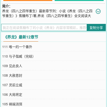
简介：
养龙（四八之四爷重生）最新章节列：小说《养龙（四八之四
爷重生）》焦糖布丁/著,养龙（四八之四爷重生）全文阅读大
家可以把这个文看做《囚龙》的续篇，所以可能有生子的天雷情节请
先留意这一点四哥重生养大萌包子八哥，最后终于一手江山一手弟弟
复制分享
四哥：重生一世，皇位那是手到擒来，没理由先机尽得还失手四哥：
至于老八，看朕收了你！视觉版：四哥拿着水壶对着一颗挂着八哥牌
《养龙》最新12章节
子的小树苗浇水，嘴里念念有词：长大吧，开花吧，结果吧，嫁我
吧……感谢秦始皇童鞋亲手做的封面萌死了啃一口亲耐的们，通知一
111 唯一的一个番外
下：周四（七月二十五日）要入V了，入V三章更新一直追文的童鞋们
布丁先谢过大家啦~声明《养龙（四八之四爷重生）》作者焦糖布丁写
110 与子偕臧（完结）
的养龙（四八之四爷重生）最新章节小说在线阅读，实时同步更新养
龙（四八之四爷重生）最新章节，书友所发表的养龙（四八之四爷重
109 见此良人
生）最新章节评论，并不代表要看书赞同养龙（四八之四爷重生）最
新章节或者支持养龙（四八之四爷重生）读者阅读的此观点，我们的
108 大赦恩封
立场仅限于传播更多读者感兴趣的信息。如果小说养龙（四八之四爷
重生）最新章节浏览，或对小说养龙（四八之四爷重生）内容、版权
107 灵前立威
等方面有质疑，或对本站有意见建议请到站务管理区发帖，如果发现
《养龙（四八之四爷重生）》小说最新章节未及时更新请联系我们。
106 大局将定
如果您喜欢小说养龙（四八之四爷重生）,请支持作者到书店购买正版
图书。感谢您的合作与支持。小说分类：架空历史首发状态：他站首
105 祸端消弭
发小说状态：连载中小说作者：焦糖布丁授权级别：暂未授权全文字