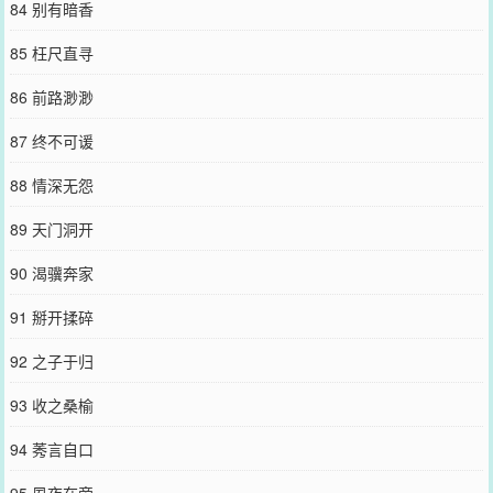
84 别有暗香
85 枉尺直寻
86 前路渺渺
87 终不可谖
88 情深无怨
89 天门洞开
90 渴骥奔家
91 掰开揉碎
92 之子于归
93 收之桑榆
94 莠言自口