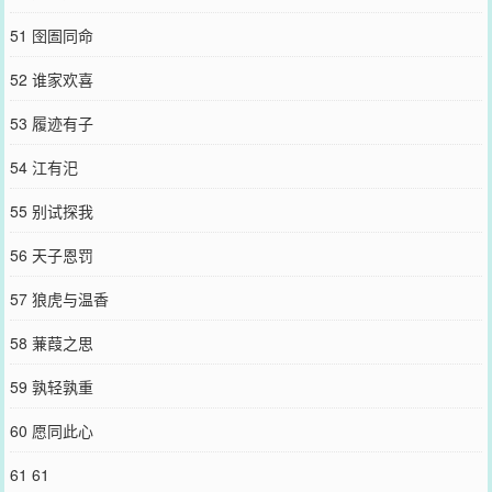
51 囹圄同命
52 谁家欢喜
53 履迹有子
54 江有汜
55 别试探我
56 天子恩罚
57 狼虎与温香
58 蒹葭之思
59 孰轻孰重
60 愿同此心
61 61