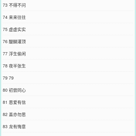
73 不得不问
74 来来往往
75 虚虚实实
76 醍醐灌顶
77 浮生偷闲
78 夜半张生
79 79
80 初尝同心
81 恩爱有信
82 盖亦勿思
83 龙有悔意