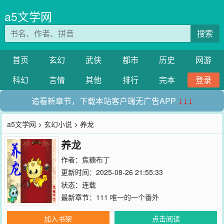
a5文学网
搜索
首页
玄幻
武侠
都市
历史
网游
科幻
言情
其他
排行
完本
登录
追看新章节，下载本站客户端无广告APP
↓↓↓
a5文学网
>
玄幻小说
> 养龙
养龙
作者：
焦糖布丁
更新时间：2025-08-26 21:55:33
状态：连载
最新章节：
111 唯一的一个番外
加入书架
点击阅读