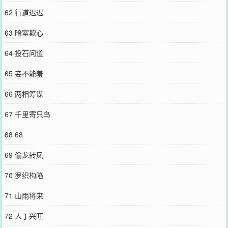
62 行道迟迟
63 暗室欺心
64 投石问道
65 妾不能羞
66 两相筹谋
67 千里寄只鸟
68 68
69 偷龙转凤
70 罗织构陷
71 山雨将来
72 人丁兴旺