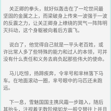
关正卿的拳头，就好似轰击在了一坨世间最
坚固的金属之上，而梁破身上传来一波强于一波
的反震之力，让关正卿身上缭绕的冥气一阵阵明
灭抖动，这个身躯被向着后方震飞。
说白了，他觉得自己就是一平头老百姓，或
许比常人多了些特殊的能力和过人的本领，可并
没有什么责任和义务去肩负起那些伟大的使命。
马儿吃惊，扬蹄疾奔，令芈号和芈林落下马
车。在地面滚动一圈，芈号眼中的马匹还未跑
远。
下一息，雪魅国国主携风霜一步踏入，随后
其抬头，注视着无数阶梯如龙一般交替往上并且