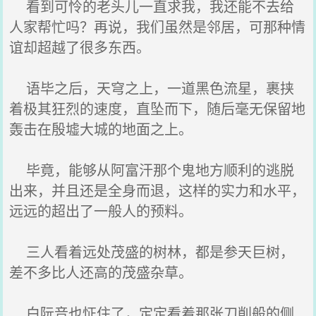
看到可怜的老头儿一直求我，我还能不去给
人家帮忙吗？再说，我们虽然是邻居，可那种情
谊却超越了很多东西。
语毕之后，天穹之上，一道黑色流星，裹挟
着极其狂烈的速度，直坠而下，随后毫无保留地
轰击在殷墟大城的地面之上。
毕竟，能够从阿富汗那个鬼地方顺利的逃脱
出来，并且还是全身而退，这样的实力和水平，
远远的超出了一般人的预料。
三人看着远处茂盛的树林，都是参天巨树，
差不多比人还高的茂盛杂草。
白阮音也怔住了，定定看着那张刀削般的侧