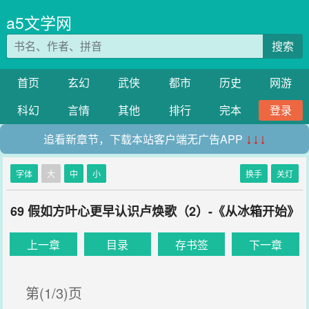
a5文学网
搜索
首页
玄幻
武侠
都市
历史
网游
科幻
言情
其他
排行
完本
登录
追看新章节，下载本站客户端无广告APP
↓↓↓
字体
大
中
小
换手
关灯
69 假如方叶心更早认识卢焕歌（2）-《从冰箱开始》
上一章
目录
存书签
下一章
第(1/3)页