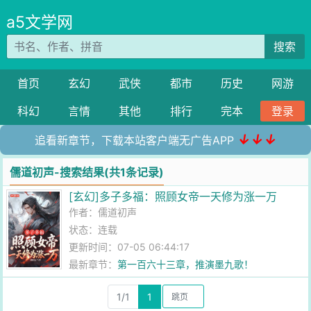
a5文学网
搜索
首页
玄幻
武侠
都市
历史
网游
科幻
言情
其他
排行
完本
登录
↓↓↓
追看新章节，下载本站客户端无广告APP
儒道初声-搜索结果(共1条记录)
[玄幻]多子多福：照顾女帝一天修为涨一万
作者：
儒道初声
状态：连载
更新时间：07-05 06:44:17
最新章节：
第一百六十三章，推演墨九歌！
1/1
1