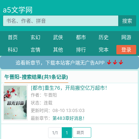
a5文学网
搜索
首页
玄幻
武侠
都市
历史
网游
科幻
言情
其他
排行
完本
登录
↓↓↓
追看新章节，下载本站客户端无广告APP
午晋阳-搜索结果(共1条记录)
[都市]重生76，开局搬空亿万超市！
作者：
午晋阳
状态：连载
更新时间：08-10 13:05:03
最新章节：
第483章好消息！
1/1
1