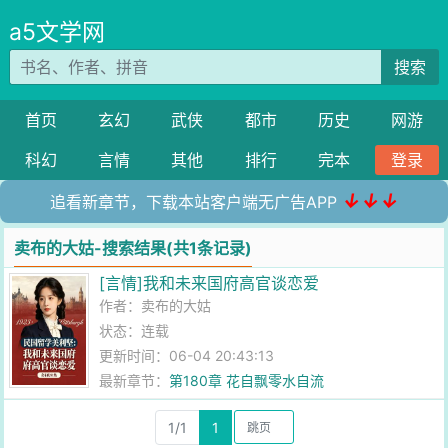
a5文学网
搜索
首页
玄幻
武侠
都市
历史
网游
科幻
言情
其他
排行
完本
登录
↓↓↓
追看新章节，下载本站客户端无广告APP
卖布的大姑-搜索结果(共1条记录)
[言情]我和未来国府高官谈恋爱
作者：
卖布的大姑
状态：连载
更新时间：06-04 20:43:13
最新章节：
第180章 花自飘零水自流
1/1
1