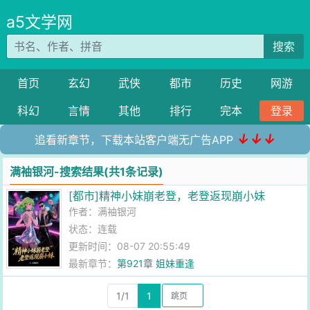
a5文学网
搜索
首页
玄幻
武侠
都市
历史
网游
科幻
言情
其他
排行
完本
登录
↓↓↓
追看新章节，下载本站客户端无广告APP
满袖银河-搜索结果(共1条记录)
[都市]精神小妹崩老登，老登返现崩小妹
作者：
满袖银河
状态：连载
更新时间：08-07 20:55:49
最新章节：
第921章 姐妹重逢
1/1
1