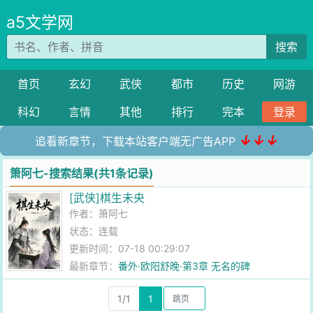
a5文学网
搜索
首页
玄幻
武侠
都市
历史
网游
科幻
言情
其他
排行
完本
登录
↓↓↓
追看新章节，下载本站客户端无广告APP
箫阿七-搜索结果(共1条记录)
[武侠]棋生未央
作者：
箫阿七
状态：连载
更新时间：07-18 00:29:07
最新章节：
番外·欧阳舒晚·第3章 无名的碑
1/1
1