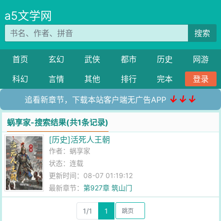
a5文学网
搜索
首页
玄幻
武侠
都市
历史
网游
科幻
言情
其他
排行
完本
登录
↓↓↓
追看新章节，下载本站客户端无广告APP
蜗享家-搜索结果(共1条记录)
[历史]活死人王朝
作者：
蜗享家
状态：连载
更新时间：08-07 01:19:12
最新章节：
第927章 筑山门
1/1
1