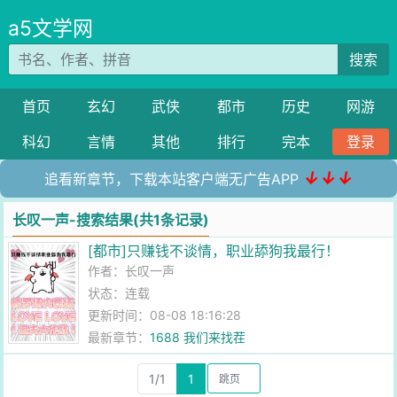
a5文学网
搜索
首页
玄幻
武侠
都市
历史
网游
科幻
言情
其他
排行
完本
登录
↓↓↓
追看新章节，下载本站客户端无广告APP
长叹一声-搜索结果(共1条记录)
[都市]只赚钱不谈情，职业舔狗我最行！
作者：
长叹一声
状态：连载
更新时间：08-08 18:16:28
最新章节：
1688 我们来找茬
1/1
1