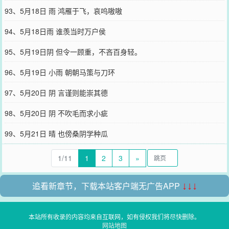
93、5月18日 雨 鸿雁于飞，哀呜嗷嗷
94、5月18日雨 谁羡当时万户侯
95、5月19日阴 但令一顾重，不吝百身轻。
96、5月19日 小雨 朝朝马策与刀环
97、5月20日 阴 言谨则能崇其德
98、5月20日 阴 不吹毛而求小疵
99、5月21日 晴 也傍桑阴学种瓜
1/11
1
2
3
»
追看新章节，下载本站客户端无广告APP
↓↓↓
本站所有收录的内容均来自互联网，如有侵权我们将尽快删除。
网站地图