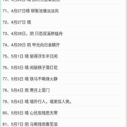
71、4月27日晴 柳絮池塘淡淡风
72、4月27日 晴
73、4月28日，阴 只恐双溪舴艋舟
74、4月29日 阴 甲光向日金鳞开
75、5月1日 晴 偷得浮生半日闲
76、5月3日 晴 闲敲棋子落灯花
77、5月3日 晴 铁马不嘶烽火静
78、5月4日 雨 寒月上营门
79、5月4日 晴 墙外行人，墙里佳人笑。
80、5月5日 晴 心忧炭贱愿天寒
81、5月7日 阴 马嘶残雨春芜湿