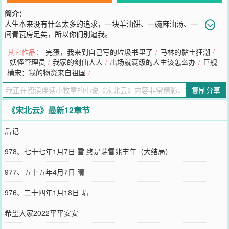
简介：
人生本来没有什么太多的追求，一块羊油饼、一碗麻油汤、一
间青瓦房足矣，所以你们别逼我。
您要是觉得《
宋北云
》还不错的话请不要忘记向您QQ群和微博微信里
其它作品：
完蛋，我来到自己写的垃圾书里了
/
马林的黏土狂潮
/
的朋友推荐哦！
妖怪管理员
/
我家的剑仙大人
/
出场就满级的人生该怎么办
/
巨舰
横宋：我的物资来自祖国
/
复制分享
《宋北云》最新12章节
后记
978、七十七年1月7日 雪 终是瑞雪兆丰年（大结局）
977、五十五年4月7日 晴
976、二十四年1月18日 晴
希望大家2022平平安安