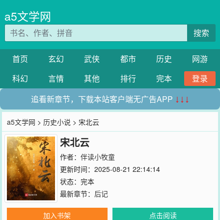
a5文学网
搜索
首页
玄幻
武侠
都市
历史
网游
科幻
言情
其他
排行
完本
登录
追看新章节，下载本站客户端无广告APP
↓↓↓
a5文学网
>
历史小说
> 宋北云
宋北云
作者：
伴读小牧童
更新时间：2025-08-21 22:14:14
状态：完本
最新章节：
后记
加入书架
点击阅读