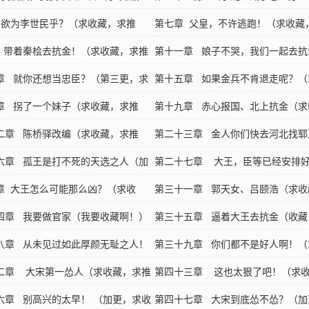
，求打赏）
 欲为李世民乎？（求收藏，求推
藏，求推荐，求打赏）
第七章 父皇，不许逃跑！（求收藏
打赏）
 带着秦桧去抗金！（求收藏，求推
荐，求打赏）
第十一章 娘子不哭，我们一起去抗
打赏）
章 就你还想当忠臣？（第三更，求
（求收藏，求推荐，求打赏）
第十五章 如果金兵不肯退走呢？（
章 拐了一个妹子（求收藏，求推
藏，求推荐，求打赏）
第十九章 赤心报国、北上抗金（求
打赏）
二章 陈桥驿改编（求收藏，求推
求推荐，求打赏）
第二十三章 金人你们快去河北找郓
打赏）
六章 孤王是打不死的天选之人（加
（求收藏，求推荐，求打赏）
第二十七章 大王，臣等已经安排
藏、求推荐、求打赏）
章 大王怎么可能那么凶？（求收
路子了（第二更求收藏）
第三十一章 郭天女、吕颐浩（求收
推荐，求打赏）
四章 我要做官家（我要收藏啊！）
推荐，求打赏）
第三十五章 逼着大王去抗金（收藏
八章 从未见过如此厚颜无耻之人！
藏，推荐，推荐）
第三十九章 你们都不是好人啊！（
藏，求推荐）
二章 大宋第一怂人（求收藏，求推
藏，求推荐）
第四十三章 这也太狠了吧！（求
六章 别高兴的太早！ （加更，求收
推荐）
第四十七章 大宋到底怂不怂？（加