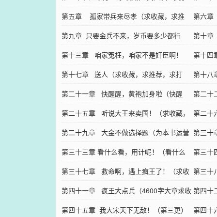
赏）
第五章 孤家带兵来尽孝（求收藏，求推
求推荐
第六章
荐，求打赏）
第九章 只要金兵不来，岁币要多少都行
荐，求
第十章
（加更，求收藏，求推荐，求打赏）
第十三章 咱家冤枉，咱家不是奸臣啊！
荐，求
第十四
（加更，加更，求收藏）
第十七章 送人（求收藏，求推荐，求打
收藏）
第十八
赏）
第二十一章 快醒醒，黄袍加身啦（快醒
荐，求
第二十
醒，来收藏啦！）
第二十五章 听说大王来卖国！（求收藏，
荐，求
第二十
求推荐，求打赏）
第二十九章 大金不做选择题（为本书运营
更求收
第三十
官龙翔升腾大婚贺）
第三十三章 看什么看，用计呢！（看什么
藏，求
第三十
看？收藏呢？）
第三十七章 救命啊，遇上疯王了！（求收
第三十
藏，求推荐）
第四十一章 疯王大点兵（4600字大章求收
（求收
第四十
藏啦！）
第四十五章 我大宋天下无敌！（第三更）
荐）
第四十