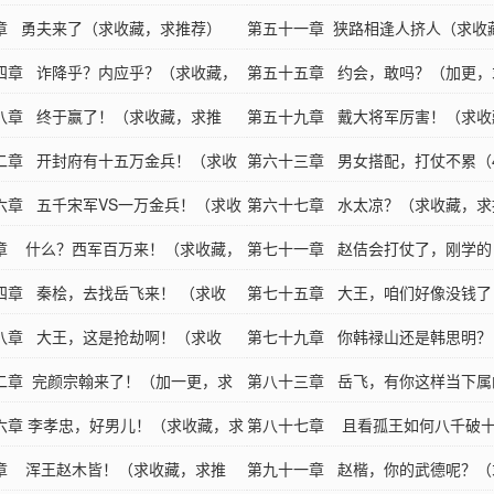
推荐）
章 勇夫来了（求收藏，求推荐）
收藏，求推荐）
第五十一章 狭路相逢人挤人（求收
四章 诈降乎？内应乎？（求收藏，
推荐）
第五十五章 约会，敢吗？（加更，
）
八章 终于赢了！（求收藏，求推
藏，求推荐）
第五十九章 戴大将军厉害！（求收
二章 开封府有十五万金兵！（求收
推荐）
第六十三章 男女搭配，打仗不累（4
推荐）
六章 五千宋军VS一万金兵！（求收
大章狂求收藏，求推荐）
第六十七章 水太凉？（求收藏，求
推荐）
章 什么？西军百万来！（求收藏，
第七十一章 赵佶会打仗了，刚学的
）
四章 秦桧，去找岳飞来！ （求收
推荐，求收藏）
第七十五章 大王，咱们好像没钱了
推荐）
八章 大王，这是抢劫啊！（求收
推荐，求收藏）
第七十九章 你韩禄山还是韩思明？
推荐）
二章 完颜宗翰来了！（加一更，求
藏，求推荐）
第八十三章 岳飞，有你这样当下属
求推荐）
六章 李孝忠，好男儿！（求收藏，求
（求收藏，求推荐）
第八十七章 且看孤王如何八千破
章 浑王赵木皆！（求收藏，求推
（求收藏，求推荐）
第九十一章 赵楷，你的武德呢？（