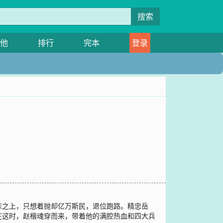
搜索
他
排行
完本
登录
床之上，只想着抛却亿万斯民，退位跑路。精忠岳
在这时，赵楷魂穿而来，带着他的满腔热血和四大兵