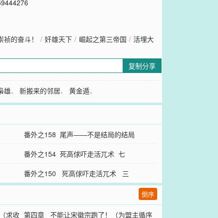
44276
崇祯的奋斗！
/
奸雄天下
/
崛起之第三帝国
/
活埋大
复制分享
枭雄
、
新搬来的邻居
、
黄金遁
、
番外之158 尾声——不是结局的结局
番外之154 死高俅吓走活兀术 七
番外之150 死高俅吓走活兀术 三
倒序
（求收
第四章 不能让宋徽宗跑了！（为盟主循序