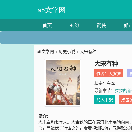
a5文学网
首页
玄幻
武侠
都
a5文学网
>
历史小说
> 大宋有种
大宋有种
作者：
大罗罗
更
状态：完本
最新章节：
罗罗的新
加入书架
点击
简介：
大宋宣和七年末。大金铁骑正在黄河北岸疾驰向南
飞，尚蛰伏于行伍之列，看着神洲陆沉，气得怒发