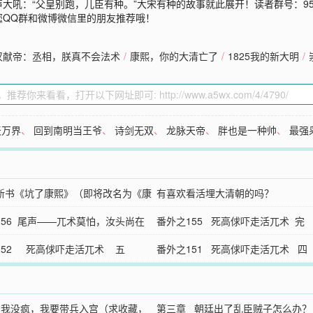
吼：“父皇别跑，儿臣有种。”大宋有种的故事就此展开！读者群号：9594
您QQ群和微博微信里的朋友推荐哦！
汉献帝：丞相，朕真不会法术
/
康熙，你的大清亡了
/
1825我的新大明
/
天万界
、
回到南明当王爷
、
诗剑无双
、
龙脉天帝
、
胖也是一种帅
、
最强
新书《坑了康熙》（即将改名为《康
有喜欢看活埋大清朝的吗？
的大清亡了》）上传啦！
156 尾声——兀术莫怕，汝头尚在
番外之155 死高俅吓走活兀术 完
152 死高俅吓走活兀术 五
番外之151 死高俅吓走活兀术 四
 我没疯，我要带兵入宫（求收藏，
第三章 朝廷出了乱臣贼子怎么办？