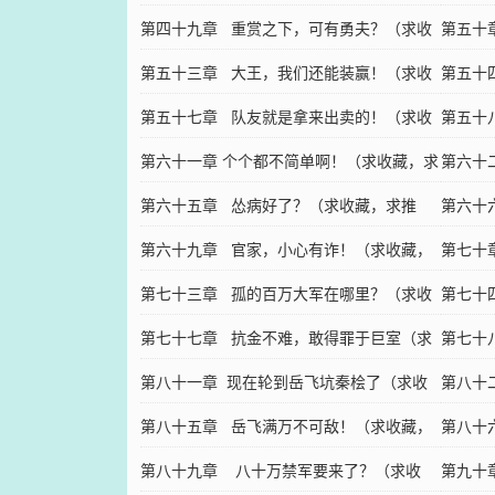
第四十九章 重赏之下，可有勇夫？（求收
藏，求
第五十
藏）
第五十三章 大王，我们还能装赢！（求收
第五十
藏，求推荐）
第五十七章 队友就是拿来出卖的！（求收
求推荐
第五十
藏，求推荐）
第六十一章 个个都不简单啊！（求收藏，求
荐）
第六十
推荐）
第六十五章 怂病好了？（求收藏，求推
藏，求
第六十
荐）
第六十九章 官家，小心有诈！（求收藏，
藏，求
第七十
求推荐）
第七十三章 孤的百万大军在哪里？（求收
求推荐
第七十
藏，求推荐）
第七十七章 抗金不难，敢得罪于巨室（求
藏，求
第七十
收藏，求推荐）
第八十一章 现在轮到岳飞坑秦桧了（求收
藏，求
第八十
藏，求推荐）
第八十五章 岳飞满万不可敌！（求收藏，
收藏，
第八十
求推荐）
第八十九章 八十万禁军要来了？（求收
推荐）
第九十