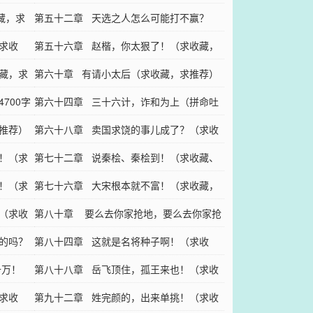
藏，求
推荐）
第五十二章 天选之人怎么可能打不赢？
求收
（加更，求收藏，求推荐）
第五十六章 赵楷，你太狠了！（求收藏，
藏，求
求推荐）
第六十章 有请小太后（求收藏，求推荐）
700字
第六十四章 三十六计，诈和为上（拼命吐
推荐）
血加更求收藏，求推荐！）
第六十八章 卖国求饶的事儿成了？（求收
！（求
藏，求推荐）
第七十二章 说秦桧、秦桧到！（求收藏、
！（求
求推荐）
第七十六章 大宋根本就不富！（求收藏，
（求收
求推荐）
第八十章 要么去你家抢地，要么去你家抢
的吗？
人！（求收藏，求推荐）
第八十四章 这就是名将种子啊！（求收
十万！
藏，求推荐）
第八十八章 岳飞顶住，孤王来也！（求收
求收
藏，求推荐）
第九十二章 姓完颜的，出来单挑！（求收