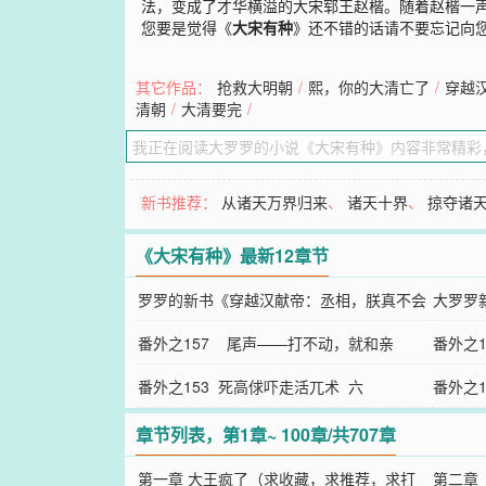
法，变成了才华横溢的大宋郓王赵楷。随着赵楷一声大
您要是觉得《
大宋有种
》还不错的话请不要忘记向
其它作品：
抢救大明朝
/
熙，你的大清亡了
/
穿越
清朝
/
大清要完
/
新书推荐：
从诸天万界归来
、
诸天十界
、
掠夺诸
《大宋有种》最新12章节
罗罗的新书《穿越汉献帝：丞相，朕真不会
大罗罗
法术》新鲜出炉！
番外之157 尾声——打不动，就和亲
熙，你
番外之
番外之153 死高俅吓走活兀术 六
番外之
章节列表，第1章~ 100章/共707章
第一章 大王疯了（求收藏，求推荐，求打
第二章