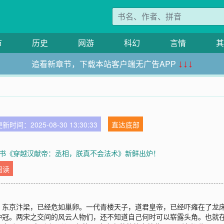
市
历史
网游
科幻
言情
其
追看新章节，下载本站客户端无广告APP
↓↓↓
新时间：2025-08-30 13:30:33
直达底部
书《穿越汉献帝：丞相，朕真不会法术》新鲜出炉！
阅读
，东京汴梁，已经危如巢卵。一代青楼天子，道君皇帝，已经吓瘫在了龙
冲冠。两宋之交间的风云人物们，还不知道自己何时可以崭露头角。也就