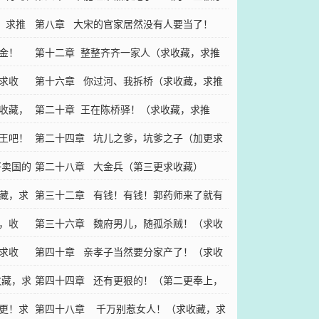
，求推
渐进加更）
第八章 大宋的官家居然没有人要当了！
金！
（求收藏，求推荐）
第十二章 整整齐齐一家人（求收藏，求推
求收
荐，求打赏）
第十六章 你过河、我拆桥（求收藏，求推
收藏，
荐，求打赏）
第二十章 王在陈桥驿！（求收藏，求推
王吧！
荐，求打赏）
第二十四章 坑儿之爹，坑爹之子（加更求
好卖国的
收藏！）
第二十八章 大金兵（第三更求收藏）
藏，求
第三十二章 有钱！有钱！郭药师来了就有
，收
钱！（收藏收藏，我要收藏！）
第三十六章 魏府男儿，随孤杀贼！（求收
求收
藏，求推荐）
第四十章 亲孝子当然要分家产了！（求收
收藏，求
藏，求推荐）
第四十四章 还有更狠的！（第二更奉上，
更！求
求推荐）
第四十八章 千万别惹女人！（求收藏，求